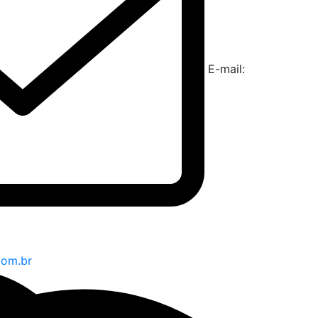
E-mail:
com.br