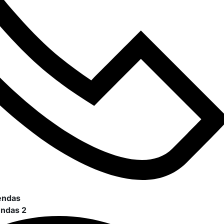
endas
endas 2